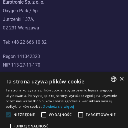
Eurotronic Sp. z o. o.
Oxygen Park / 5p.
Jutrzenki 137A,
02-231 Warszawa
Tel: +48 22 666 10 82
Regon 141342323
NIP 113-27-11-170
×
Ta strona używa plików cookie
Ta strona korzysta z plików cookie, aby zapewnić lepszą wygodę
POLISH
użytkowania. Korzystając z tej strony, wyrażasz zgodę na używanie
przez nas wszystkich plików cookie zgodnie z warunkami naszej
CZECH
polityki plików cookie.
Dowiedz się więcej
ENGLISH
NIEZBĘDNE
WYDAJNOŚĆ
TARGETOWANIE
Copyright © 2024 Eurotronic.net.pl. All Rights Reserved.
LITHUANIAN
FUNKCJONALNOŚĆ