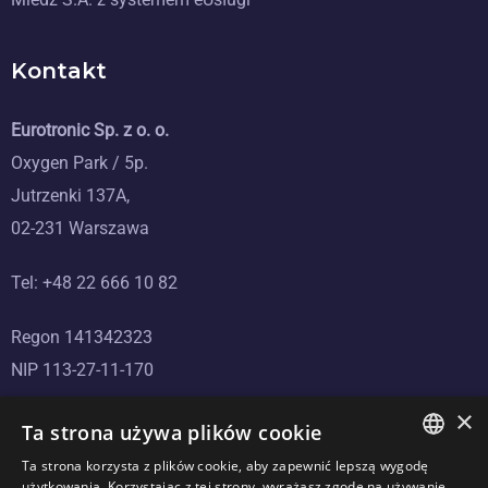
Kontakt
Eurotronic Sp. z o. o.
Oxygen Park / 5p.
Jutrzenki 137A,
02-231 Warszawa
Tel: +48 22 666 10 82
Regon 141342323
NIP 113-27-11-170
×
Ta strona używa plików cookie
Ta strona korzysta z plików cookie, aby zapewnić lepszą wygodę
POLISH
użytkowania. Korzystając z tej strony, wyrażasz zgodę na używanie