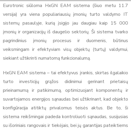
Eurotronic siūloma HxGN EAM sistema (šiuo metu 11.7
versija) yra viena populiariausių įmonių turto valdymo IT
sistemų pasaulyje, kurią įsigijo jau daugiau kaip 15 000
įmonių ir organizacijų iš daugelio sektorių. Ši sistema tvarko
pagrindinius įmonių procesus ir duomenis, būtinus
veiksmingam ir efektyviam visų objektų (turtų) valdymui,
siekiant užtikrinti numatomą funkcionalumą.
HxGN EAM sistema – tai efektyvus įrankis, skirtas ilgalaikio
turto investicijų grąžos didinimui gerinant prietaisų
prieinamumą ir patikimumą, optimizuojant komponentų ir
suvartojamos energijos sąnaudas bei užtikrinant, kad objekto
konfigūracija atitiktų privalomus teisės aktus. Be to, ši
sistema reikšmingai padeda kontroliuoti sąnaudas, susijusias
su išoriniais rangovais ir tiekėjais, bei jų garantijas pateiktiems