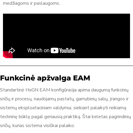
medžiagoms ir paslaugoms.
Funkcinė apžvalga EAM
Standartinė HxGN EAM konfigūracija apima daugumą funkcinių
sričių ir procesų, naudojamų pastatų, gamybinių salių, įrangos ir
sistemų eksploataciniam valdymui, siekiant palaikyti reikiamą
techninę būklę pagal geriausią praktiką. Štai keletas pagrindinių
sričių, kurias sistema visiškai palaiko: