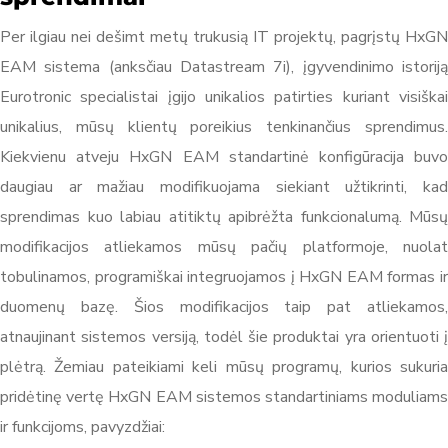
Per ilgiau nei dešimt metų trukusią IT projektų, pagrįstų HxGN
EAM sistema (anksčiau Datastream 7i), įgyvendinimo istoriją
Eurotronic specialistai įgijo unikalios patirties kuriant visiškai
unikalius, mūsų klientų poreikius tenkinančius sprendimus.
Kiekvienu atveju HxGN EAM standartinė konfigūracija buvo
daugiau ar mažiau modifikuojama siekiant užtikrinti, kad
sprendimas kuo labiau atitiktų apibrėžta funkcionalumą. Mūsų
modifikacijos atliekamos mūsų pačių platformoje, nuolat
tobulinamos, programiškai integruojamos į HxGN EAM formas ir
duomenų bazę. Šios modifikacijos taip pat atliekamos,
atnaujinant sistemos versiją, todėl šie produktai yra orientuoti į
plėtrą. Žemiau pateikiami keli mūsų programų, kurios sukuria
pridėtinę vertę HxGN EAM sistemos standartiniams moduliams
ir funkcijoms, pavyzdžiai: