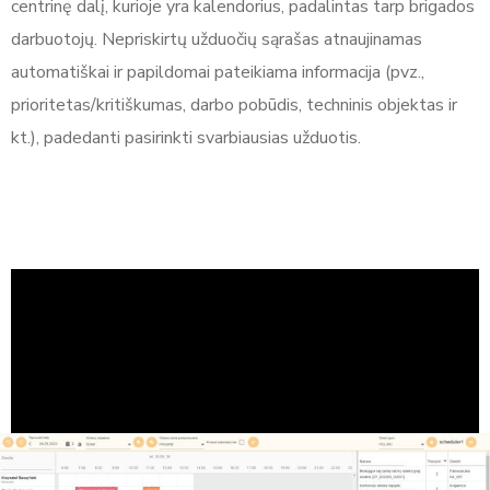
centrinę dalį, kurioje yra kalendorius, padalintas tarp brigados
darbuotojų. Nepriskirtų užduočių sąrašas atnaujinamas
automatiškai ir papildomai pateikiama informacija (pvz.,
prioritetas/kritiškumas, darbo pobūdis, techninis objektas ir
kt.), padedanti pasirinkti svarbiausias užduotis.