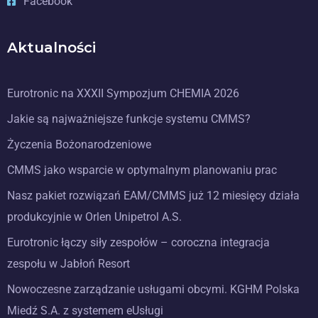
Facebook
Aktualności
Eurotronic na XXXII Sympozjum CHEMIA 2026
Jakie są najważniejsze funkcje systemu CMMS?
Życzenia Bożonarodzeniowe
CMMS jako wsparcie w optymalnym planowaniu prac
Nasz pakiet rozwiązań EAM/CMMS już 12 miesięcy działa
produkcyjnie w Orlen Unipetrol A.S.
Eurotronic łączy siły zespołów – coroczna integracja
zespołu w Jabłoń Resort
Nowoczesne zarządzanie usługami obcymi. KGHM Polska
Miedź S.A. z systemem eUsługi