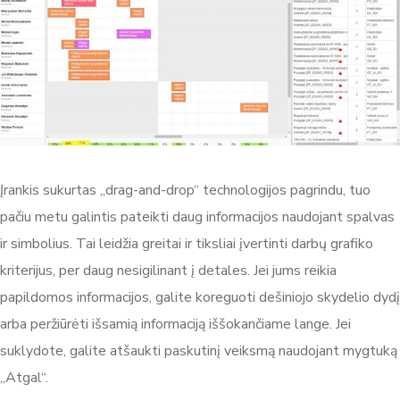
Įrankis sukurtas „drag-and-drop“ technologijos pagrindu, tuo
pačiu metu galintis pateikti daug informacijos naudojant spalvas
ir simbolius. Tai leidžia greitai ir tiksliai įvertinti darbų grafiko
kriterijus, per daug nesigilinant į detales. Jei jums reikia
papildomos informacijos, galite koreguoti dešiniojo skydelio dydį
arba peržiūrėti išsamią informaciją iššokančiame lange. Jei
suklydote, galite atšaukti paskutinį veiksmą naudojant mygtuką
„Atgal“.