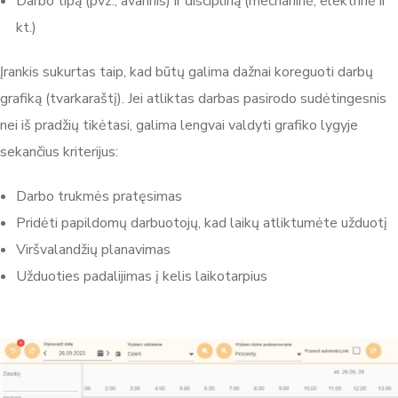
Darbo tipą (pvz., avarinis) ir discipliną (mechaninė, elektrinė ir
kt.)
Įrankis sukurtas taip, kad būtų galima dažnai koreguoti darbų
grafiką (tvarkaraštį). Jei atliktas darbas pasirodo sudėtingesnis
nei iš pradžių tikėtasi, galima lengvai valdyti grafiko lygyje
sekančius kriterijus:
Darbo trukmės pratęsimas
Pridėti papildomų darbuotojų, kad laikų atliktumėte užduotį
Viršvalandžių planavimas
Užduoties padalijimas į kelis laikotarpius