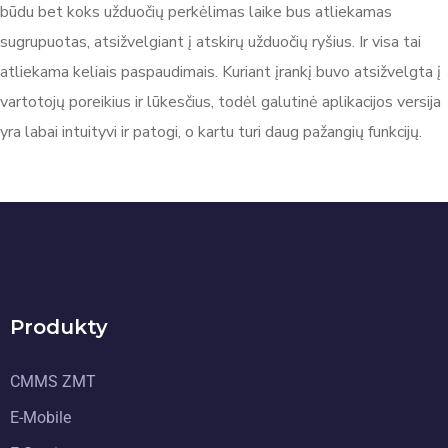
būdu bet koks užduočių perkėlimas laike bus atliekamas
sugrupuotas, atsižvelgiant į atskirų užduočių ryšius. Ir visa tai
atliekama keliais paspaudimais. Kuriant įrankį buvo atsižvelgta į
vartotojų poreikius ir lūkesčius, todėl galutinė aplikacijos versija
yra labai intuityvi ir patogi, o kartu turi daug pažangių funkcijų.
Produkty
CMMS ZMT
E-Mobile