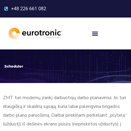
+48 226 661 082
Scheduler
ZMT turi modernų įrankį darbuotojų darbo planavimui. Jis turi
draugišką ir skaidrią sąsają, kuria labai palengvina brigados
darbo plano paruošimą. Darbai priskiriami perkeliant „plytelę“
(užduotį) iš dešinės ekrano pusės (nepriskirtos užduotys) į