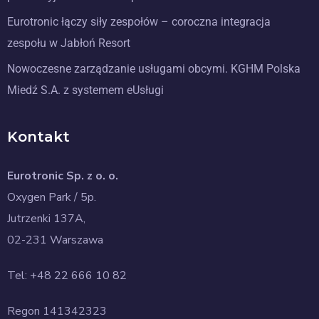
Eurotronic łączy siły zespołów – coroczna integracja
zespołu w Jabłoń Resort
Nowoczesne zarządzanie usługami obcymi. KGHM Polska
Miedź S.A. z systemem eUsługi
Kontakt
Eurotronic Sp. z o. o.
Oxygen Park / 5p.
Jutrzenki 137A,
02-231 Warszawa
Tel: +48 22 666 10 82
Regon 141342323